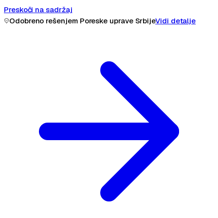
Preskoči na sadržaj
15 dana besplatno · Bez kreditne kartice
Probaj odmah