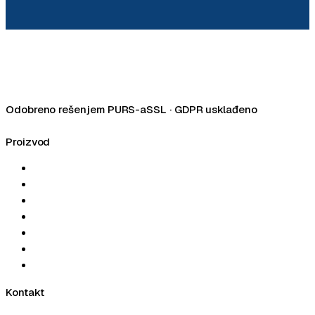
Odobreno rešenjem PURS-a
SSL · GDPR usklađeno
Facebook
LinkedIn
Instagram
Proizvod
Početna
Mogućnosti
Fiskalna kasa
Cenovnik
Alati
Blog
Kontakt
Kontakt