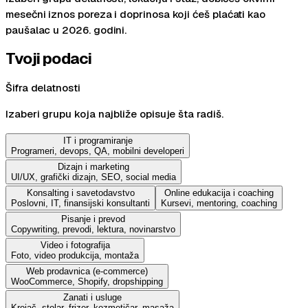
mesečni iznos poreza i doprinosa koji ćeš plaćati kao
paušalac u 2026. godini.
Tvoji podaci
Šifra delatnosti
Izaberi grupu koja najbliže opisuje šta radiš.
IT i programiranje
Programeri, devops, QA, mobilni developeri
Dizajn i marketing
UI/UX, grafički dizajn, SEO, social media
Konsalting i savetodavstvo
Online edukacija i coaching
Poslovni, IT, finansijski konsultanti
Kursevi, mentoring, coaching
Pisanje i prevod
Copywriting, prevodi, lektura, novinarstvo
Video i fotografija
Foto, video produkcija, montaža
Web prodavnica (e-commerce)
WooCommerce, Shopify, dropshipping
Zanati i usluge
Krojač, stolar, frizer, kozmetičar, masaža