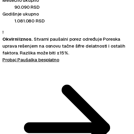
Mesečno ukupno
90.090
RSD
Godišnje ukupno
1.081.080
RSD
!
Okvirni iznos.
Stvarni paušalni porez određuje Poreska
uprava rešenjem na osnovu tačne šifre delatnosti i ostalih
faktora. Razlika može biti ±15%.
Probaj Paušalka besplatno