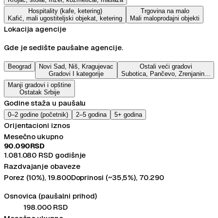
Hospitality (kafe, ketering)
Trgovina na malo
Kafić, mali ugostiteljski objekat, ketering
Mali maloprodajni objekti
Lokacija agencije
Gde je sedište paušalne agencije.
Beograd
Novi Sad, Niš, Kragujevac
Ostali veći gradovi
Gradovi I kategorije
Subotica, Pančevo, Zrenjanin...
Manji gradovi i opštine
Ostatak Srbije
Godine staža u paušalu
0–2 godine (početnik)
2–5 godina
5+ godina
Orijentacioni iznos
Mesečno ukupno
90.090
RSD
1.081.080
RSD
godišnje
Razdvajanje obaveze
Porez (10%),
19.800
Doprinosi (~35,5%),
70.290
Osnovica (paušalni prihod)
198.000
RSD