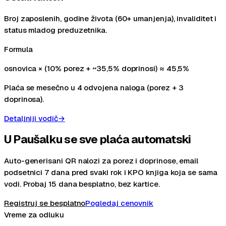
Broj zaposlenih, godine života (60+ umanjenja), invaliditet i
status mladog preduzetnika.
Formula
osnovica × (10% porez + ~35,5% doprinosi) ≈ 45,5%
Plaća se mesečno u 4 odvojena naloga (porez + 3
doprinosa).
Detaljniji vodič
→
U Paušalku se sve plaća
automatski
Auto-generisani QR nalozi za porez i doprinose, email
podsetnici 7 dana pred svaki rok i KPO knjiga koja se sama
vodi. Probaj 15 dana besplatno, bez kartice.
Registruj se besplatno
Pogledaj cenovnik
Vreme za odluku