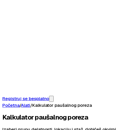
Registruj se besplatno
Početna
/
Alati
/
Kalkulator paušalnog poreza
Kalkulator paušalnog poreza
2026
Izaberi grupu delatnosti, lokaciju i staž, dobićeš okvirni