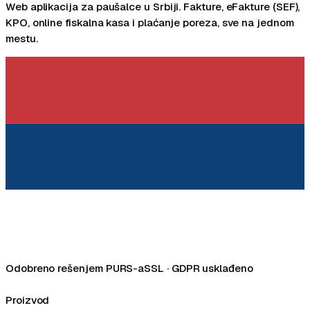
Web aplikacija za paušalce u Srbiji. Fakture, eFakture (SEF),
KPO, online fiskalna kasa i plaćanje poreza, sve na jednom
mestu.
Odobreno rešenjem PURS-a
SSL · GDPR usklađeno
Facebook
LinkedIn
Instagram
Proizvod