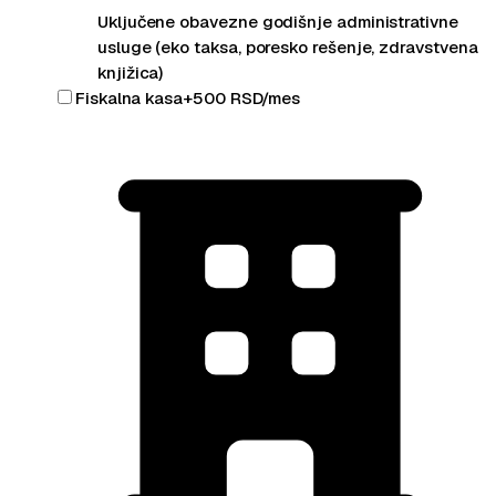
Uključene obavezne godišnje administrativne
usluge (eko taksa, poresko rešenje, zdravstvena
knjižica)
Fiskalna kasa
+
500
RSD/mes
Registruj se