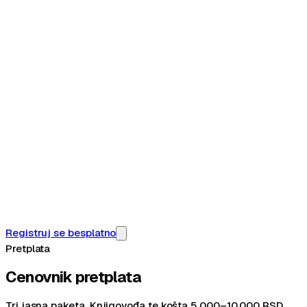
Registruj se besplatno
Pretplata
Cenovnik pretplata
Tri jasna paketa. Knjigovođa te košta 5.000–10.000 RSD