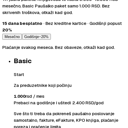
mesečno, Basic Paušalko paket samo 1.000 RSD. Bez
skrivenih troškova, otkaži kad god.
15 dana besplatno
· Bez kreditne kartice · Godišnji popust
20%
Mesečno
Godišnje
−20%
Plaćanje svakog meseca. Bez obaveze, otkaži kad god.
Basic
Start
Za preduzetnike koji počinju
1.000
rsd / mes
Prebaci na godišnje i uštedi
2.400
RSD/god
Sve što ti treba da pokreneš paušalno poslovanje
samostalno, fakture, eFakture, KPO knjiga, plaćanje
poreza i praćenje limita.