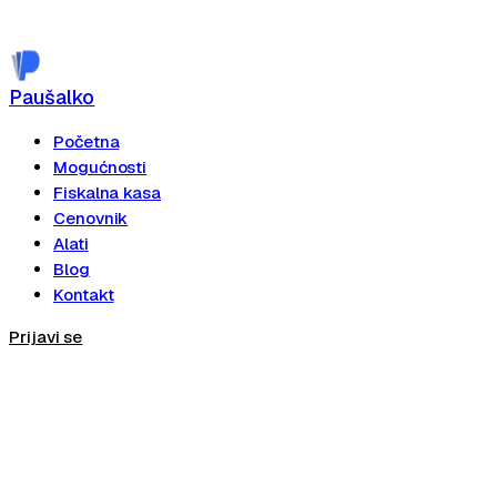
Paušalko
Početna
Mogućnosti
Fiskalna kasa
Cenovnik
Alati
Blog
Kontakt
Prijavi se
Registruj se