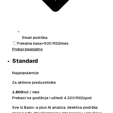
Email podrška
Fiskalna kasa
+
500
RSD/mes
Probaj besplatno
Standard
Najpopularnije
Za aktivne preduzetnike
1.800
rsd / mes
Prebaci na godišnje i uštedi
4.320
RSD/god
Sve iz Basic-a plus AI analiza, direktna podrška