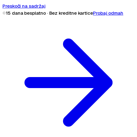
Preskoči na sadržaj
15 dana besplatno · Bez kreditne kartice
Probaj odmah