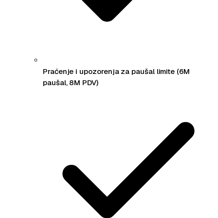
Praćenje i upozorenja za paušal limite (6M
paušal, 8M PDV)