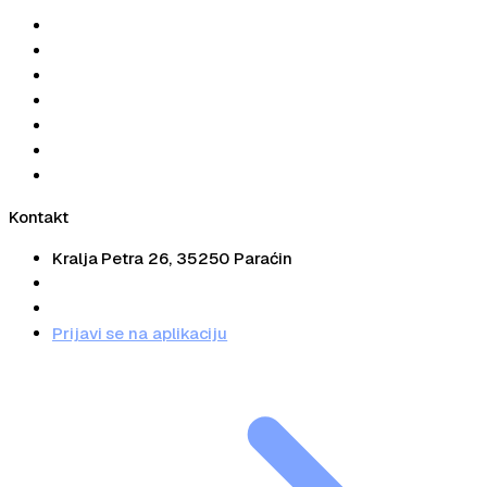
Početna
Mogućnosti
Fiskalna kasa
Cenovnik
Alati
Blog
Kontakt
Kontakt
Kralja Petra 26, 35250 Paraćin
+381 66 34 31 34
info@pausalko.rs
Prijavi se na aplikaciju