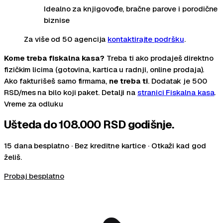
Idealno za knjigovođe, bračne parove i porodične
biznise
Za više od
50
agencija
kontaktirajte podršku
.
Kome treba fiskalna kasa?
Treba ti ako prodaješ direktno
fizičkim licima (gotovina, kartica u radnji, online prodaja).
Ako fakturišeš samo firmama,
ne treba ti
. Dodatak je
500
RSD/mes na bilo koji paket. Detalji na
stranici Fiskalna kasa
.
Vreme za odluku
Ušteda do
108.000 RSD
godišnje.
15 dana besplatno · Bez kreditne kartice · Otkaži kad god
želiš.
Probaj besplatno