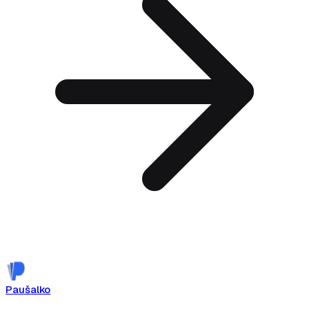
Zakaži demo
Paušalko