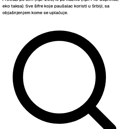
eko taksa). Sve šifre koje paušalac koristi u Srbiji, sa
objašnjenjem kome se uplaćuje.