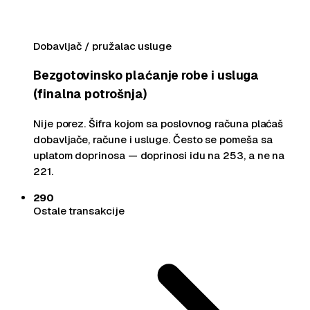
Dobavljač / pružalac usluge
Bezgotovinsko plaćanje robe i usluga
(finalna potrošnja)
Nije porez. Šifra kojom sa poslovnog računa plaćaš
dobavljače, račune i usluge. Često se pomeša sa
uplatom doprinosa — doprinosi idu na 253, a ne na
221.
290
Ostale transakcije