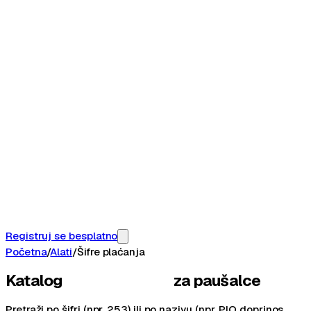
Registruj se besplatno
Početna
/
Alati
/
Šifre plaćanja
Katalog
šifara plaćanja
za paušalce
Pretraži po šifri (npr. 253) ili po nazivu (npr. PIO doprinos,