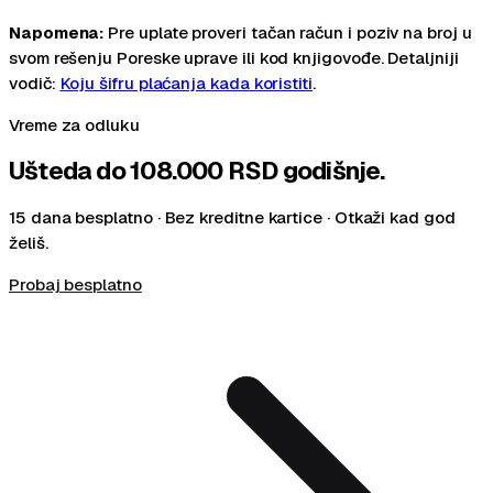
Napomena:
Pre uplate proveri tačan račun i poziv na broj u
svom rešenju Poreske uprave ili kod knjigovođe. Detaljniji
vodič:
Koju šifru plaćanja kada koristiti
.
Vreme za odluku
Ušteda do
108.000 RSD
godišnje.
15 dana besplatno · Bez kreditne kartice · Otkaži kad god
želiš.
Probaj besplatno