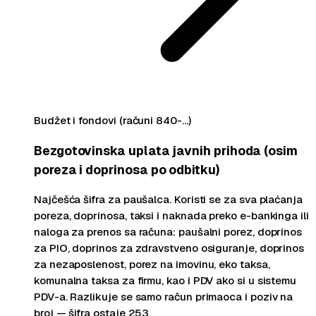
Budžet i fondovi (računi 840-…)
Bezgotovinska uplata javnih prihoda (osim
poreza i doprinosa po odbitku)
Najčešća šifra za paušalca. Koristi se za sva plaćanja
poreza, doprinosa, taksi i naknada preko e-bankinga ili
naloga za prenos sa računa: paušalni porez, doprinos
za PIO, doprinos za zdravstveno osiguranje, doprinos
za nezaposlenost, porez na imovinu, eko taksa,
komunalna taksa za firmu, kao i PDV ako si u sistemu
PDV-a. Razlikuje se samo račun primaoca i poziv na
broj — šifra ostaje 253.