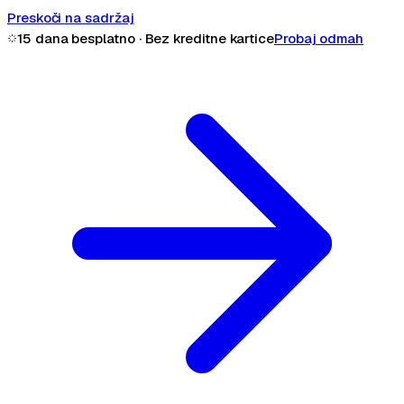
Preskoči na sadržaj
15 dana besplatno · Bez kreditne kartice
Probaj odmah