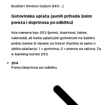
Budžet i fondovi (računi 840-…)
Gotovinska uplata javnih prihoda (osim
poreza i doprinosa po odbitku)
Ista namena kao 253 (porez, doprinosi, takse,
naknade), ali kada uplaćuješ gotovinom na šalteru
pošte, banke ili Uprave za trezor. Razlika je samo u
obliku plaćanja: 1 = gotovina, 2 = prenos sa računa. Za
e-banking koristi 253.
254
Porez/doprinosi po odbitku