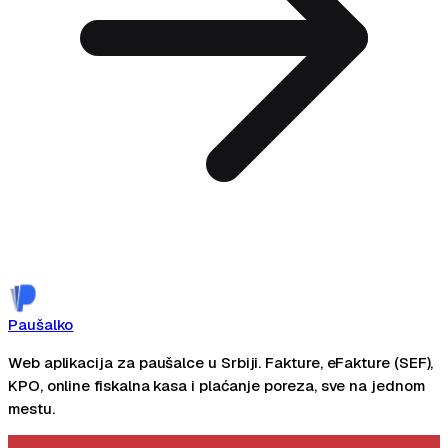
Zakaži demo
Paušalko
Web aplikacija za paušalce u Srbiji. Fakture, eFakture (SEF),
KPO, online fiskalna kasa i plaćanje poreza, sve na jednom
mestu.