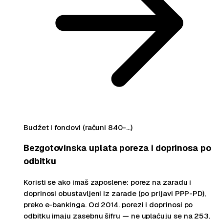
Budžet i fondovi (računi 840-…)
Bezgotovinska uplata poreza i doprinosa po
odbitku
Koristi se ako imaš zaposlene: porez na zaradu i
doprinosi obustavljeni iz zarade (po prijavi PPP-PD),
preko e-bankinga. Od 2014. porezi i doprinosi po
odbitku imaju zasebnu šifru — ne uplaćuju se na 253.