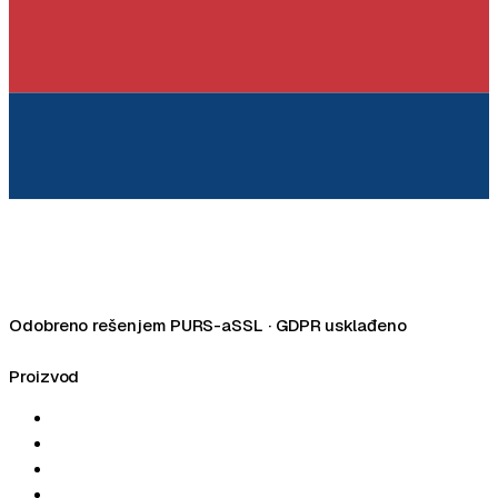
Odobreno rešenjem PURS-a
SSL · GDPR usklađeno
Facebook
LinkedIn
Instagram
Proizvod
Početna
Mogućnosti
Fiskalna kasa
Cenovnik