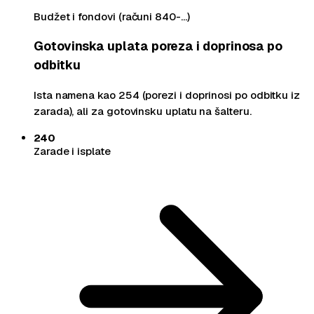
Budžet i fondovi (računi 840-…)
Gotovinska uplata poreza i doprinosa po
odbitku
Ista namena kao 254 (porezi i doprinosi po odbitku iz
zarada), ali za gotovinsku uplatu na šalteru.
240
Zarade i isplate