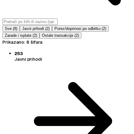
Sve (
8
)
Javni prihodi
(
2
)
Porez/doprinosi po odbitku
(
2
)
Zarade i isplate
(
2
)
Ostale transakcije
(
2
)
Prikazano: 8 šifara
253
Javni prihodi