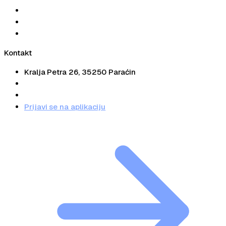
Alati
Blog
Kontakt
Kontakt
Kralja Petra 26, 35250 Paraćin
+381 66 34 31 34
info@pausalko.rs
Prijavi se na aplikaciju