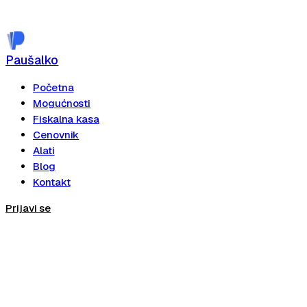
Paušalko
Početna
Mogućnosti
Fiskalna kasa
Cenovnik
Alati
Blog
Kontakt
Prijavi se
Registruj se