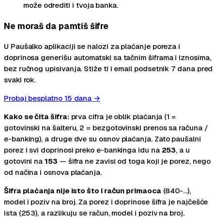
može odrediti i tvoja banka.
Ne moraš da pamtiš šifre
U Paušalko aplikaciji se nalozi za plaćanje poreza i
doprinosa generišu automatski sa tačnim šiframa i iznosima,
bez ručnog upisivanja. Stiže ti i email podsetnik 7 dana pred
svaki rok.
Probaj besplatno 15 dana →
Kako se čita šifra:
prva cifra je oblik plaćanja (1 =
gotovinski na šalteru, 2 = bezgotovinski prenos sa računa /
e-banking), a druge dve su osnov plaćanja. Zato paušalni
porez i svi doprinosi preko e-bankinga idu na
253
, a u
gotovini na
153
— šifra ne zavisi od toga koji je porez, nego
od načina i osnova plaćanja.
Šifra plaćanja nije isto što i račun primaoca
(840-…),
model i poziv na broj. Za porez i doprinose šifra je najčešće
ista (253), a razlikuju se račun, model i poziv na broj.